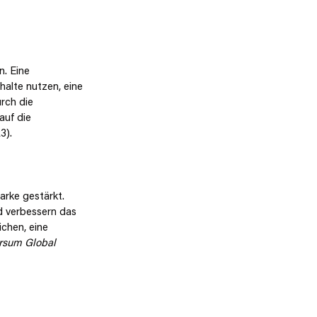
. Eine 
alte nutzen, eine 
rch die 
auf die 
3).
rke gestärkt. 
d verbessern das 
chen, eine 
rsum Global 