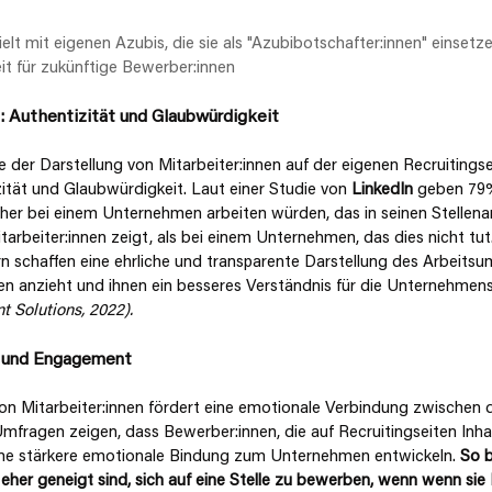
lt mit eigenen Azubis, die sie als "Azubibotschafter:innen" einsetze
t für zukünftige Bewerber:innen
 Authentizität und Glaubwürdigkeit
e der Darstellung von Mitarbeiter:innen auf der eigenen Recruitingsei
ität und Glaubwürdigkeit. Laut einer Studie von 
LinkedIn 
geben 79%
her bei einem Unternehmen arbeiten würden, das in seinen Stellena
arbeiter:innen zeigt, als bei einem Unternehmen, das dies nicht tut.
rn schaffen eine ehrliche und transparente Darstellung des Arbeitsu
en anzieht und ihnen ein besseres Verständnis für die Unternehmens
t Solutions, 2022).
g und Engagement
 von Mitarbeiter:innen fördert eine emotionale Verbindung zwische
ragen zeigen, dass Bewerber:innen, die auf Recruitingseiten Inha
ine stärkere emotionale Bindung zum Unternehmen entwickeln.
 So 
eher geneigt sind, sich auf eine Stelle zu bewerben, wenn wenn sie 