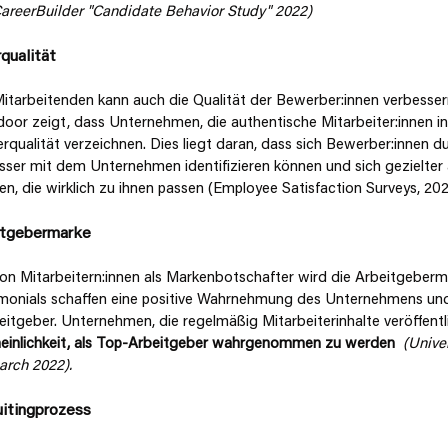
areerBuilder "Candidate Behavior Study" 2022)
qualität
tarbeitenden kann auch die Qualität der Bewerber:innen verbessern
or zeigt, dass Unternehmen, die authentische Mitarbeiter:innen inh
alität verzeichnen. Dies liegt daran, dass sich Bewerber:innen du
esser mit dem Unternehmen identifizieren können und sich gezielter 
, die wirklich zu ihnen passen (Employee Satisfaction Surveys, 202
itgebermarke
on Mitarbeitern:innen als Markenbotschafter wird die Arbeitgeberma
timonials schaffen eine positive Wahrnehmung des Unternehmens un
eitgeber. Unternehmen, die regelmäßig Mitarbeiterinhalte veröffentli
inlichkeit, als Top-Arbeitgeber wahrgenommen zu werden 
(Unive
rch 2022).
uitingprozess