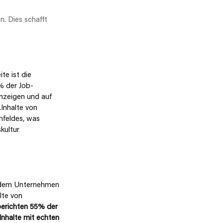
n. Dies schafft 
te ist die 
 der Job-
nzeigen und auf 
Inhalte von 
mfeldes, was 
kultur 
n dem Unternehmen 
lte von 
berichten 55% der 
Inhalte mit echten 