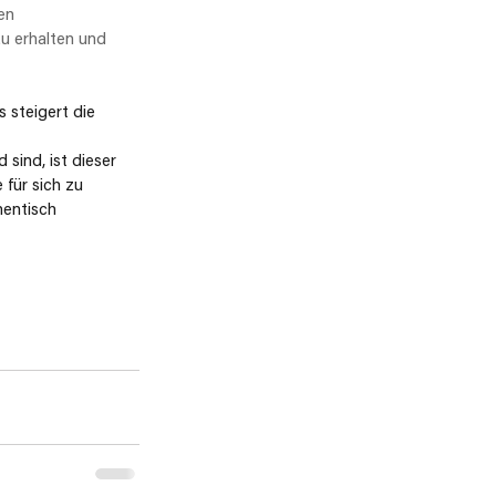
en 
zu erhalten und 
 steigert die 
 
sind, ist dieser 
für sich zu 
hentisch 